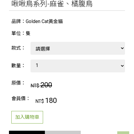
啾啾鳥系列-麻雀、橘腹鳥
品牌：Golden Cat黃金貓
單位：隻
款式：
數量：
原價：
200
NT$
會員價：
180
NT$
加入購物車