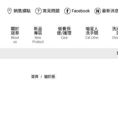
銷售據點
常見問題
Facebook
最新消
關於
新品
營養保
喵星人
洗
宬泰
專區
健/護理
洗手間
About
New
Care
Cat Litter
Cle
us
Product
下
下
首頁
貓抓板