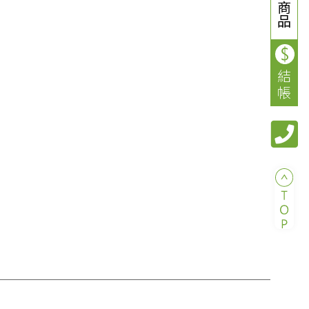
商
品
結
帳