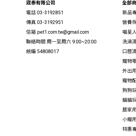
宬泰有限公司
全部
電話 03-3192851
新品
傳真 03-3192951
營養保
信箱
pet1.com.tw@gmail.com
喵星
聯絡時間 周一至周六 9:00~20:00
洗澡
統編 54808017
口腔
寵物
外出
寵物
狗狗
貓貓
居家
小寵
特惠