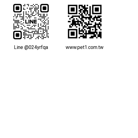
Line @024yrfqa
www.pet1.com.tw