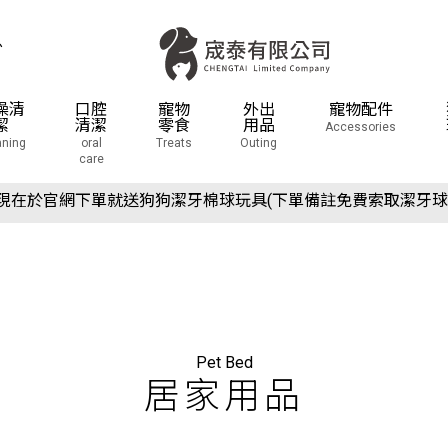
息
澡清
口腔
寵物
外出
寵物配件
潔
清潔
零食
用品
Accessories
aning
oral
Treats
Outing
場活動預告：2026/10/8(四) - 10/11(日) 2026 展昭世界貓咪博
care
現在於官網下單就送狗狗潔牙棉球玩具(下單備註免費索取潔牙球
場活動預告：2026/10/8(四) - 10/11(日) 2026 展昭世界貓咪博
現在於官網下單就送狗狗潔牙棉球玩具(下單備註免費索取潔牙球
Pet Bed
居家用品