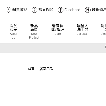
銷售據點
常見問題
Facebook
最新消
關於
新品
營養保
喵星人
洗
宬泰
專區
健/護理
洗手間
About
New
Care
Cat Litter
Cle
下
us
Product
下
首頁
居家用品