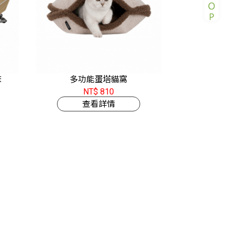
床
多功能蛋塔貓窩
NT$ 810
查看詳情