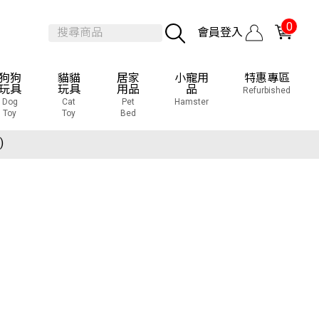
0
會員登入
狗狗
貓貓
居家
小寵用
特惠專區
玩具
玩具
用品
品
Refurbished
Dog
Cat
Pet
Hamster
覽會
Toy
Toy
Bed
)
覽會
)