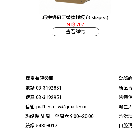
巧拼幾何可替換抓板 (3 shapes)
NT$ 702
查看詳情
宬泰有限公司
全部
電話 03-3192851
新品
傳真 03-3192951
營養保
信箱
pet1.com.tw@gmail.com
喵星
聯絡時間 周一至周六 9:00~20:00
洗澡
統編 54808017
口腔