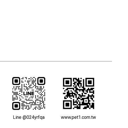
Line @024yrfqa
www.pet1.com.tw