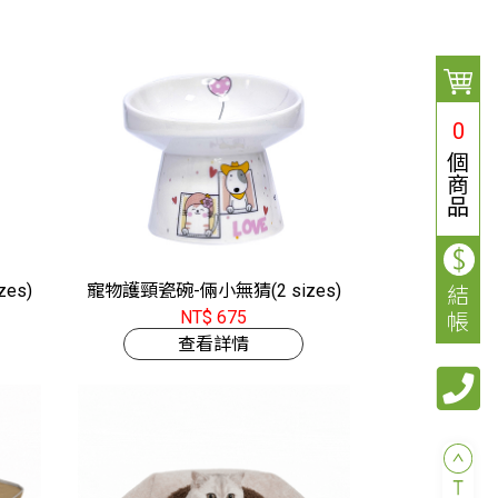
0
個
商
品
es)
寵物護頸瓷碗-倆小無猜(2 sizes)
結
NT$ 675
帳
查看詳情