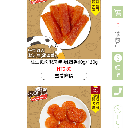
0
個
商
品
柱型雞肉潔牙棒-雞蛋香60g/120g
結
NT$ 80
帳
查看詳情