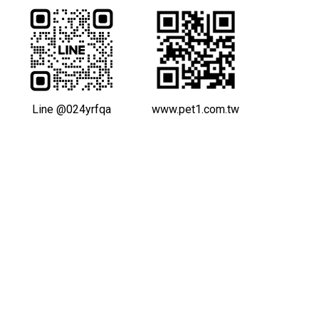
Line @024yrfqa
www.pet1.com.tw