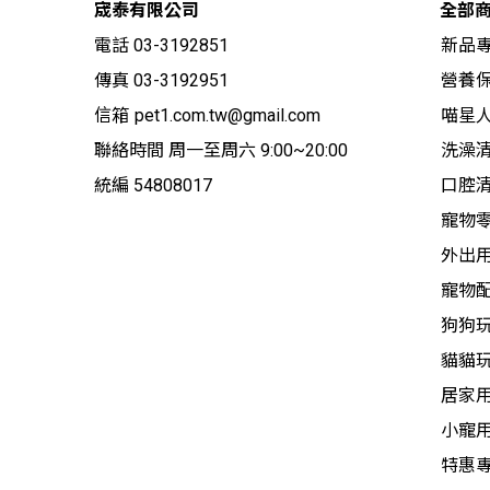
宬泰有限公司
全部
電話 03-3192851
新品
傳真 03-3192951
營養保
信箱
pet1.com.tw@gmail.com
喵星
聯絡時間 周一至周六 9:00~20:00
洗澡
統編 54808017
口腔
寵物
外出
寵物
狗狗
貓貓
居家
小寵
特惠