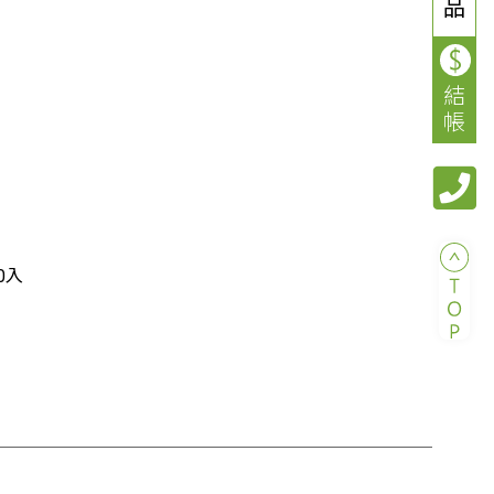
品
結
帳
0入