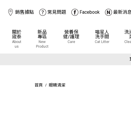
銷售據點
常見問題
Facebook
最新消
關於
新品
營養保
喵星人
洗
宬泰
專區
健/護理
洗手間
About
New
Care
Cat Litter
Cle
us
Product
下
下
首頁
眼睛清潔