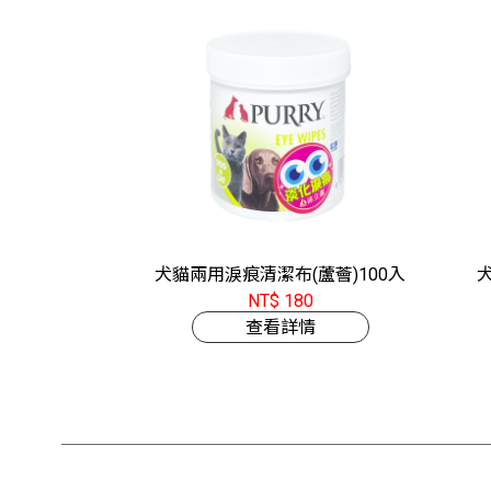
犬貓兩用淚痕清潔布(蘆薈)100入
犬
NT$ 180
查看詳情