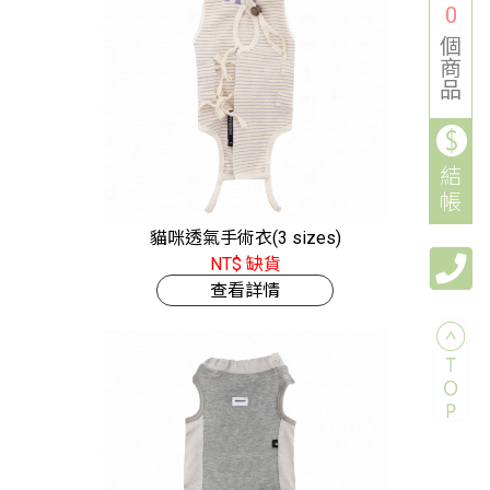
0
個
商
品
結
帳
貓咪透氣手術衣(3 sizes)
NT$ 缺貨
查看詳情