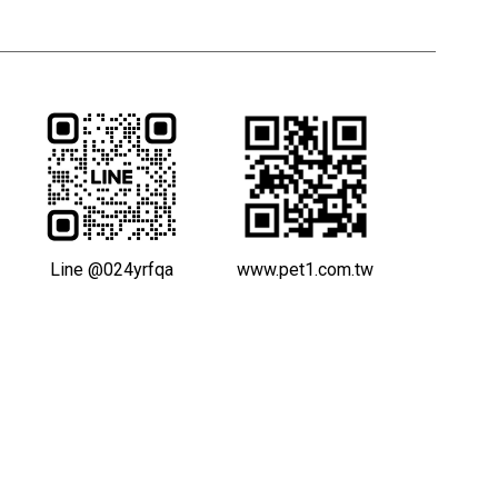
Line @024yrfqa
www.pet1.com.tw