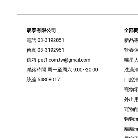
宬泰有限公司
全部
電話 03-3192851
新品
傳真 03-3192951
營養保
信箱
pet1.com.tw@gmail.com
喵星
聯絡時間 周一至周六 9:00~20:00
洗澡
統編 54808017
口腔
寵物
外出
寵物
狗狗
貓貓