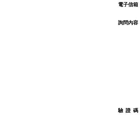
電子信箱
詢問內容
驗 證 碼