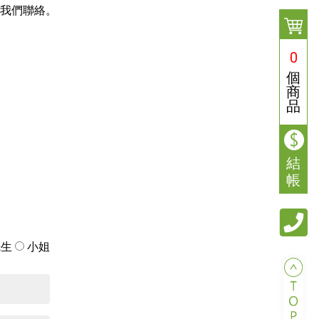
與我們聯絡。
0
個
商
品
結
帳
先生
小姐