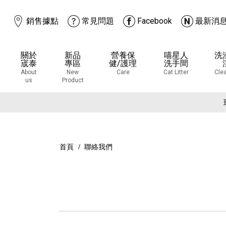
銷售據點
常見問題
Facebook
最新消
關於
新品
營養保
喵星人
洗
宬泰
專區
健/護理
洗手間
About
New
Care
Cat Litter
Cle
us
Product
下
下
首頁
聯絡我們