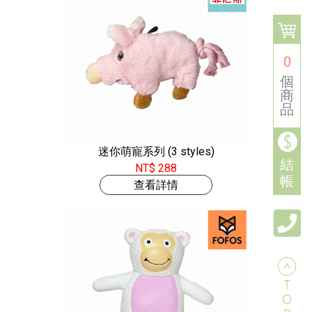
0
個
商
品
迷你萌寵系列 (3 styles)
結
NT$ 288
帳
查看詳情