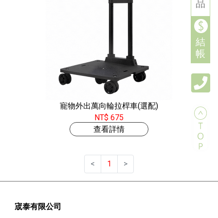
品
結
帳
寵物外出萬向輪拉桿車(選配)
NT$ 675
查看詳情
<
1
>
宬泰有限公司