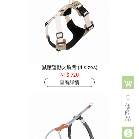
減壓運動犬胸背 (4 sizes)
NT$ 720
查看詳情
0
個
商
品