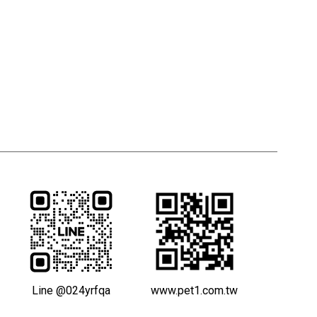
Line @024yrfqa
www.pet1.com.tw