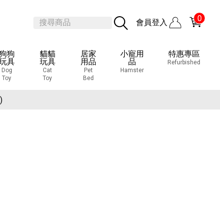
0
會員登入
狗狗
貓貓
居家
小寵用
特惠專區
玩具
玩具
用品
品
Refurbished
Dog
Cat
Pet
Hamster
Toy
Toy
Bed
覽會
)
覽會
)