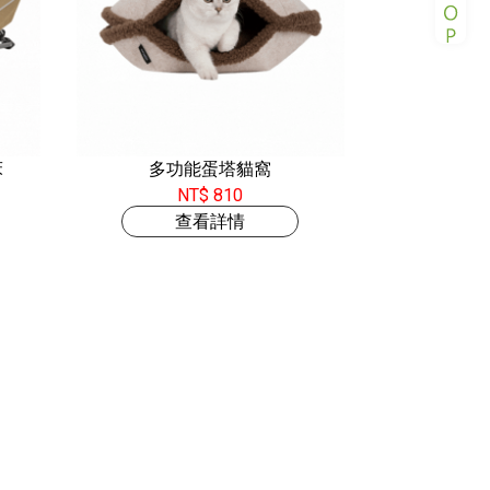
床
多功能蛋塔貓窩
NT$ 810
查看詳情