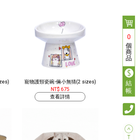
0
個
商
品
es)
寵物護頸瓷碗-倆小無猜(2 sizes)
結
NT$ 675
帳
查看詳情