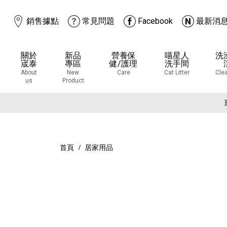
銷售據點
常見問題
Facebook
最新消
關於
新品
營養保
喵星人
洗
宬泰
專區
健/護理
洗手間
About
New
Care
Cat Litter
Cle
us
Product
下
下
首頁
居家用品