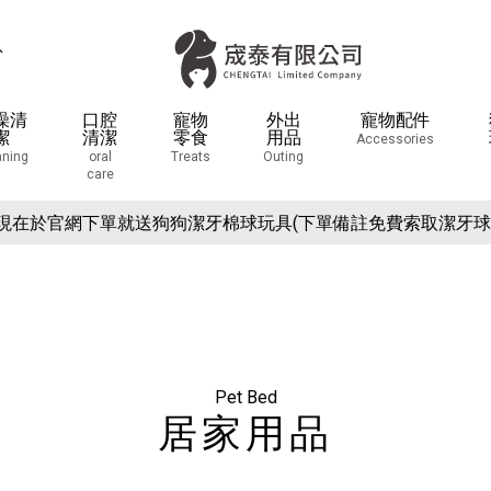
息
澡清
口腔
寵物
外出
寵物配件
潔
清潔
零食
用品
Accessories
aning
oral
Treats
Outing
care
場活動預告：2026/10/8(四) - 10/11(日) 2026 展昭世界貓咪博
現在於官網下單就送狗狗潔牙棉球玩具(下單備註免費索取潔牙球
場活動預告：2026/10/8(四) - 10/11(日) 2026 展昭世界貓咪博
現在於官網下單就送狗狗潔牙棉球玩具(下單備註免費索取潔牙球
Pet Bed
居家用品