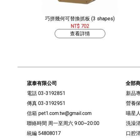
巧拼幾何可替換抓板 (3 shapes)
NT$ 702
查看詳情
宬泰有限公司
全部
電話 03-3192851
新品
傳真 03-3192951
營養保
信箱
pet1.com.tw@gmail.com
喵星
聯絡時間 周一至周六 9:00~20:00
洗澡
統編 54808017
口腔