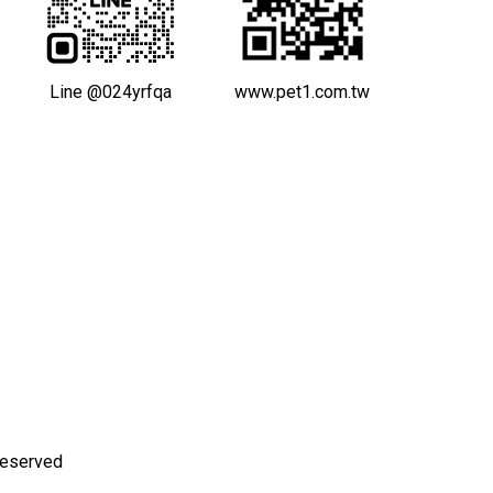
Line @024yrfqa
www.pet1.com.tw
eserved