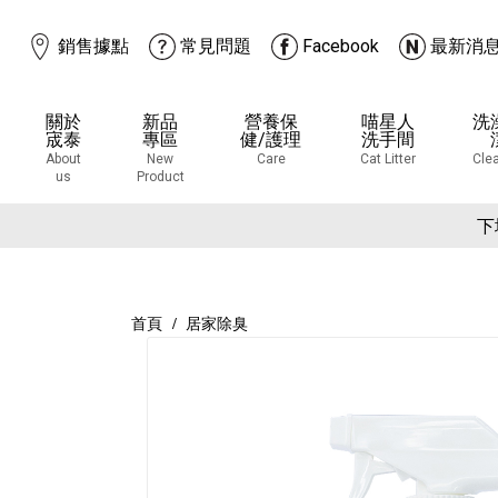
銷售據點
常見問題
Facebook
最新消
關於
新品
營養保
喵星人
洗
宬泰
專區
健/護理
洗手間
About
New
Care
Cat Litter
Cle
us
Product
下
首頁
居家除臭