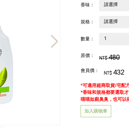
香味：
規格：
數量：
原價：
480
NT$
會員價：
432
NT$
*可適用超商取貨/宅配方
*香味和規格都要選取才會
喵喵如廁臭臭，也可以
加入購物車