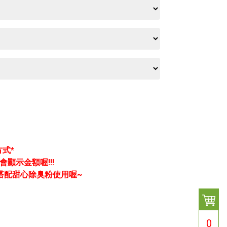
式*
顯示金額喔!!!
搭配甜心除臭粉使用喔~
0