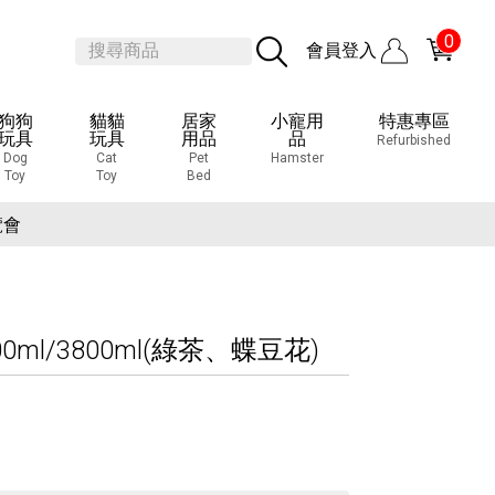
0
會員登入
狗狗
貓貓
居家
小寵用
特惠專區
玩具
玩具
用品
品
Refurbished
Dog
Cat
Pet
Hamster
Toy
Toy
Bed
覽會
)
ml/3800ml(綠茶、蝶豆花)