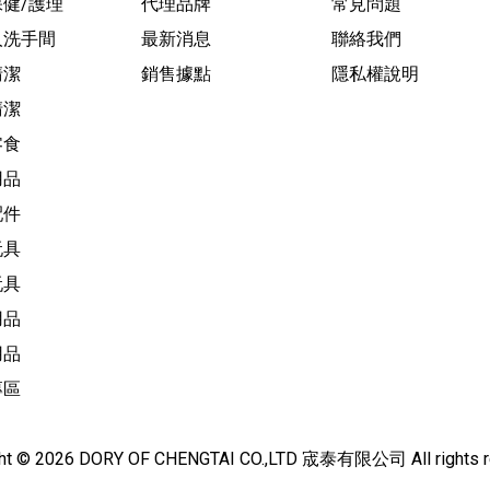
健/護理
代理品牌
常見問題
人洗手間
最新消息
聯絡我們
清潔
銷售據點
隱私權說明
清潔
零食
用品
配件
玩具
玩具
用品
用品
專區
ght © 2026 DORY OF CHENGTAI CO.,LTD 宬泰有限公司 All rights r