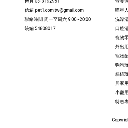
傳真 03-3192951
營養保
信箱
pet1.com.tw@gmail.com
喵星
聯絡時間 周一至周六 9:00~20:00
洗澡
統編 54808017
口腔
寵物
外出
寵物
狗狗
貓貓
居家
小寵
特惠
Copyri