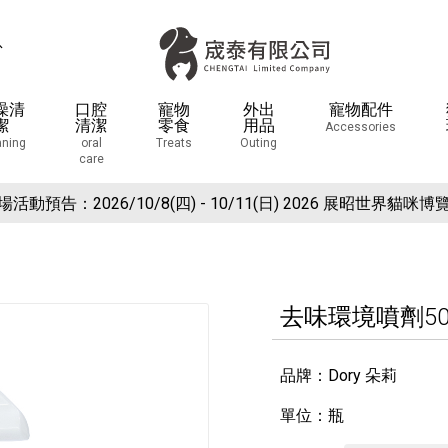
息
澡清
口腔
寵物
外出
寵物配件
潔
清潔
零食
用品
Accessories
aning
oral
Treats
Outing
care
場活動預告：2026/10/8(四) - 10/11(日) 2026 展昭世界貓咪博
現在於官網下單就送狗狗潔牙棉球玩具(下單備註免費索取潔牙球
去味環境噴劑500
品牌：Dory 朵莉
單位：瓶