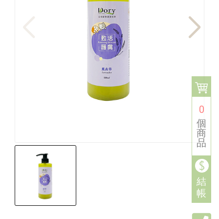
0
個
商
品
結
帳