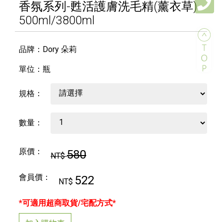
香氛系列-甦活護膚洗毛精(薰衣草)
500ml/3800ml
品牌：Dory 朵莉
單位：瓶
規格：
數量：
原價：
580
NT$
會員價：
522
NT$
*可適用超商取貨/宅配方式*