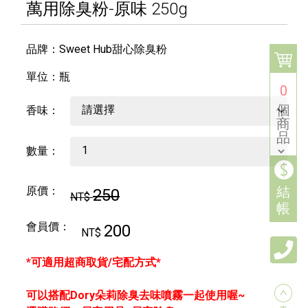
萬用除臭粉-原味 250g
品牌：Sweet Hub甜心除臭粉
單位：瓶
0
個
香味：
商
品
數量：
結
原價：
250
NT$
帳
會員價：
200
NT$
*可適用超商取貨/宅配方式*
可以搭配Dory朵莉除臭去味噴霧一起使用喔~