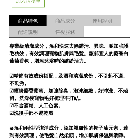
加入購物車
商品特色
商品成分
使用說明
配送說明
售後服務
專業級清潔成分，溫和快速去除髒污、異味、並加強護
毛功效，有效調理寵物肌膚與毛髮。馥郁宜人的麝香白
葡萄香氛，增添沐浴時的繽紛活力。
☑精簡有效成份搭配，及溫和清潔成份，不引起不適、
不刺激。
☑繽紛麝香葡萄、加強除臭，泡沫細緻，好沖洗、不殘
留。洗澡後寵物毛好梳理不打結。
☑不含酒精、人工色素。
☑洗後手部不易乾澀
溫和兩性型潔淨成分，添加親膚性的椰子油元素，達
到有效調理，使毛髮自然柔順，增加肌膚保濕與潤澤。