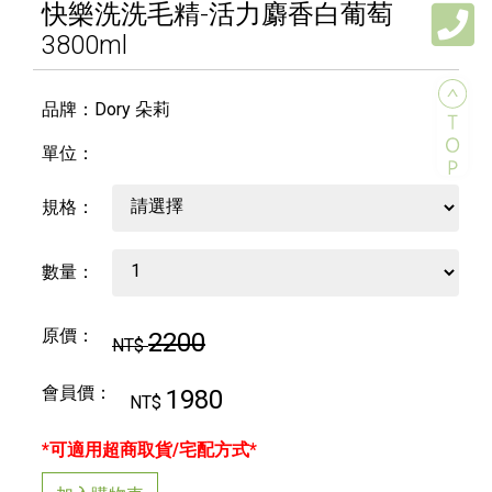
快樂洗洗毛精-活力麝香白葡萄
3800ml
品牌：Dory 朵莉
單位：
規格：
數量：
原價：
2200
NT$
會員價：
1980
NT$
*可適用超商取貨/宅配方式*