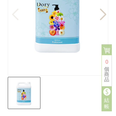
0
個
商
品
結
帳