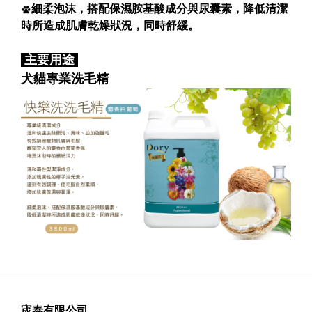
細柔泡沫，搭配保濕胺基酸成分與尿囊素，降低清潔
時所造成肌膚乾燥狀況，同時舒緩。
主要用途
犬貓專業洗毛精
宬泰有限公司