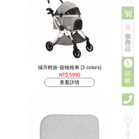
0
個
商
品
城市輕旅-寵物推車 (3 colors)
結
NT$ 5990
帳
查看詳情